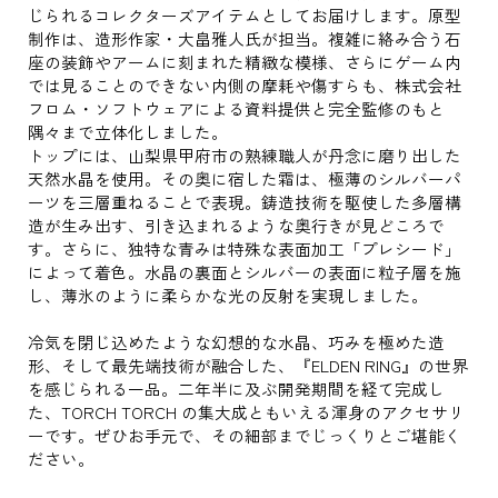
じられるコレクターズアイテムとしてお届けします。原型
制作は、造形作家・大畠雅人氏が担当。複雑に絡み合う石
座の装飾やアームに刻まれた精緻な模様、さらにゲーム内
では見ることのできない内側の摩耗や傷すらも、株式会社
フロム・ソフトウェアによる資料提供と完全監修のもと
隅々まで立体化しました。
トップには、山梨県甲府市の熟練職人が丹念に磨り出した
天然水晶を使用。その奥に宿した霜は、極薄のシルバーパ
ーツを三層重ねることで表現。鋳造技術を駆使した多層構
造が生み出す、引き込まれるような奥行きが見どころで
す。さらに、独特な青みは特殊な表面加工「プレシード」
によって着色。水晶の裏面とシルバーの表面に粒子層を施
し、薄氷のように柔らかな光の反射を実現しました。
冷気を閉じ込めたような幻想的な水晶、巧みを極めた造
形、そして最先端技術が融合した、『ELDEN RING』の世界
を感じられる一品。二年半に及ぶ開発期間を経て完成し
た、TORCH TORCH の集大成ともいえる渾身のアクセサリ
ーです。ぜひお手元で、その細部までじっくりとご堪能く
ださい。