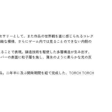
アクセサリーとして、また作品の世界観を直に感じられるコレク
精緻な模様、さらにゲーム内では見ることのできない内側の
ねることで表現。鋳造技術を駆使した多層構造が生み出す、
ルバーの表面に粒子層を施し、薄氷のように柔らかな光の反
。二年半に及ぶ開発期間を経て完成した、TORCH TORCH