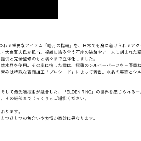
彼女にまつわる重要なアイテム「暗月の指輪」を、日常でも身に着けられる
家・大畠雅人氏が担当。複雑に絡み合う石座の装飾やアームに刻まれた
料提供と完全監修のもと隅々まで立体化しました。
天然水晶を使用。その奥に宿した霜は、極薄のシルバーパーツを三層重
な青みは特殊な表面加工「プレシード」によって着色。水晶の裏面とシ
て最先端技術が融合した、『ELDEN RING』の世界を感じられる一品
で、その細部までじっくりとご堪能ください。
ております。
ひとつひとつの色合いや表情が微妙に異なります。