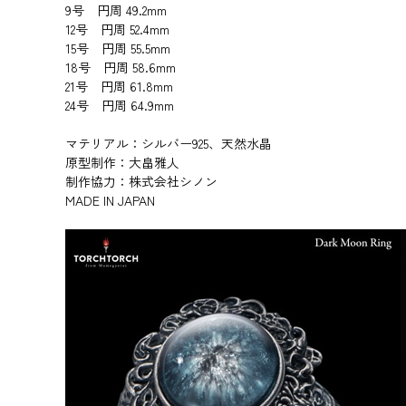
9号 円周 49.2mm
12号 円周 52.4mm
15号 円周 55.5mm
18号 円周 58.6mm
21号 円周 61.8mm
24号 円周 64.9mm
マテリアル：シルバー925、天然水晶
原型制作：大畠雅人
制作協力：株式会社シノン
MADE IN JAPAN