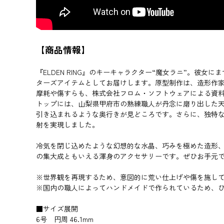
【商品情報】
『ELDEN RING』のキーキャラクター“魔女ラニ”。
ターズアイテムとしてお届けします。原型制作は、造形作
摩耗や傷すらも、株式会社フロム・ソフトウェアによる資
トップには、山梨県甲府市の熟練職人が丹念に磨り出した
引き込まれるような奥行きが見どころです。さらに、独特
射を実現しました。
冷気を閉じ込めたような幻想的な水晶、巧みを極めた造形、そし
の集大成ともいえる渾身のアクセサリーです。ぜひお手元
※世界観を再現するため、意図的に荒い仕上げや傷を施し
※国内の職人によってハンドメイドで作られているため、
■サイズ展開
6号 円周 46.1mm