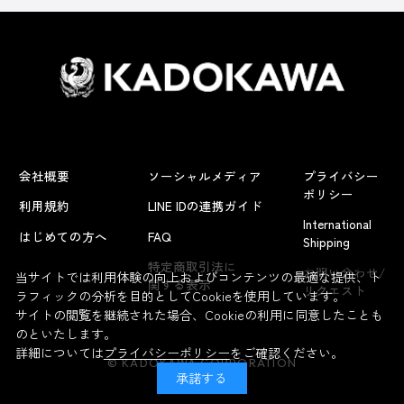
会社概要
ソーシャルメディア
プライバシー
ポリシー
利用規約
LINE IDの連携ガイド
International
はじめての方へ
FAQ
Shipping
よくあるお問い合わせ
特定商取引法に
お問い合わせ/
当サイトでは利用体験の向上およびコンテンツの最適な提供、ト
関する表示
リクエスト
ラフィックの分析を目的としてCookieを使用しています。
サイトの閲覧を継続された場合、Cookieの利用に同意したことも
のといたします。
詳細については
プライバシーポリシー
をご確認ください。
© KADOKAWA CORPORATION
承諾する