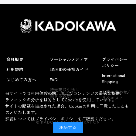
会社概要
ソーシャルメディア
プライバシー
ポリシー
利用規約
LINE IDの連携ガイド
International
はじめての方へ
FAQ
Shipping
よくあるお問い合わせ
特定商取引法に
お問い合わせ/
当サイトでは利用体験の向上およびコンテンツの最適な提供、ト
関する表示
リクエスト
ラフィックの分析を目的としてCookieを使用しています。
サイトの閲覧を継続された場合、Cookieの利用に同意したことも
のといたします。
詳細については
プライバシーポリシー
をご確認ください。
© KADOKAWA CORPORATION
承諾する