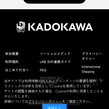
会社概要
ソーシャルメディア
プライバシー
ポリシー
利用規約
LINE IDの連携ガイド
International
はじめての方へ
FAQ
Shipping
よくあるお問い合わせ
特定商取引法に
お問い合わせ/
当サイトでは利用体験の向上およびコンテンツの最適な提供、ト
関する表示
リクエスト
ラフィックの分析を目的としてCookieを使用しています。
サイトの閲覧を継続された場合、Cookieの利用に同意したことも
のといたします。
詳細については
プライバシーポリシー
をご確認ください。
© KADOKAWA CORPORATION
承諾する