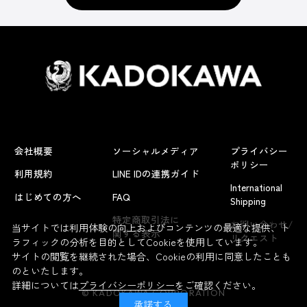
会社概要
ソーシャルメディア
プライバシー
ポリシー
利用規約
LINE IDの連携ガイド
International
はじめての方へ
FAQ
Shipping
よくあるお問い合わせ
特定商取引法に
お問い合わせ/
当サイトでは利用体験の向上およびコンテンツの最適な提供、ト
関する表示
リクエスト
ラフィックの分析を目的としてCookieを使用しています。
サイトの閲覧を継続された場合、Cookieの利用に同意したことも
のといたします。
詳細については
プライバシーポリシー
をご確認ください。
© KADOKAWA CORPORATION
承諾する