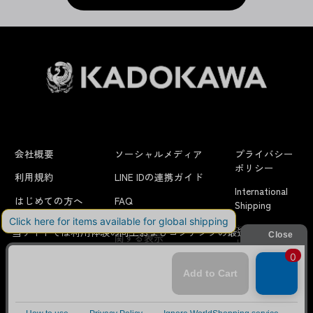
会社概要
ソーシャルメディア
プライバシー
ポリシー
利用規約
LINE IDの連携ガイド
International
はじめての方へ
FAQ
Shipping
よくあるお問い合わせ
特定商取引法に
お問い合わせ/
当サイトでは利用体験の向上およびコンテンツの最適な提供、ト
関する表示
リクエスト
ラフィックの分析を目的としてCookieを使用しています。
サイトの閲覧を継続された場合、Cookieの利用に同意したことも
のといたします。
詳細については
プライバシーポリシー
をご確認ください。
© KADOKAWA CORPORATION
承諾する