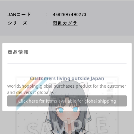
JANコード
4582697490273
シリーズ
閃乱カグラ
商品情報