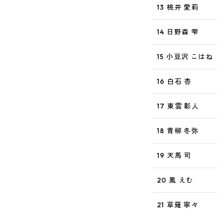
13 桃井 愛莉
14 日野森 雫
15 小豆沢 こはね
16 白石 杏
17 東雲 彰人
18 青柳 冬弥
19 天馬 司
20 鳳 えむ
21 草薙 寧々