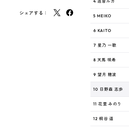
4 巡音ルカ
シェアする：
5 MEIKO
6 KAITO
7 星乃 一歌
8 天馬 咲希
9 望月 穂波
10 日野森 志歩
11 花里 みのり
12 桐谷 遥