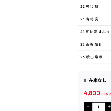
22 神代 類
23 宵崎 奏
24 朝比奈 まふゆ
25 東雲 絵名
26 暁山 瑞希
在庫なし
4,800
円