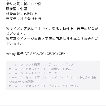
梱包材質：紙、OPP袋
原産国：中国
対象年齢：15歳以上
発売元：株式会社セガ
※サイズの表記は目安です。製品の特性上、若干の誤差が
ございます。
※写真やイメージ画像と実際の商品は多少異なる場合がご
ざいます。
Art by 薫子 (C) SEGA/(C) CP/(C) CFM
ホーム
ファミ通販
ゲーム
グッズ
ホーム
セガストア
予約商品・新商品
ホーム
セガストア
グッズ
ホーム
セガストア
グッズ
プロジェクトセカイ 5th
Anniversary 感謝祭
ホーム
セガストア
『プロジェクトセカイ』