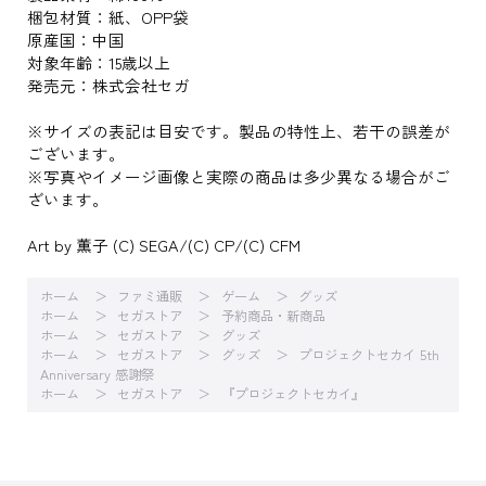
梱包材質：紙、OPP袋
原産国：中国
対象年齢：15歳以上
発売元：株式会社セガ
※サイズの表記は目安です。製品の特性上、若干の誤差が
ございます。
※写真やイメージ画像と実際の商品は多少異なる場合がご
ざいます。
Art by 薫子 (C) SEGA/(C) CP/(C) CFM
ホーム
ファミ通販
ゲーム
グッズ
ホーム
セガストア
予約商品・新商品
ホーム
セガストア
グッズ
ホーム
セガストア
グッズ
プロジェクトセカイ 5th
Anniversary 感謝祭
ホーム
セガストア
『プロジェクトセカイ』