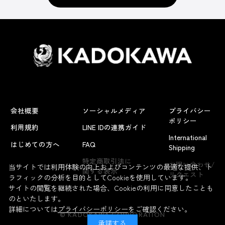
会社概要
ソーシャルメディア
プライバシー
ポリシー
利用規約
LINE IDの連携ガイド
International
はじめての方へ
FAQ
Shipping
よくあるお問い合わせ
特定商取引法に
お問い合わせ/
当サイトでは利用体験の向上およびコンテンツの最適な提供、ト
関する表示
リクエスト
ラフィックの分析を目的としてCookieを使用しています。
サイトの閲覧を継続された場合、Cookieの利用に同意したことも
のといたします。
詳細については
プライバシーポリシー
をご確認ください。
© KADOKAWA CORPORATION
承諾する