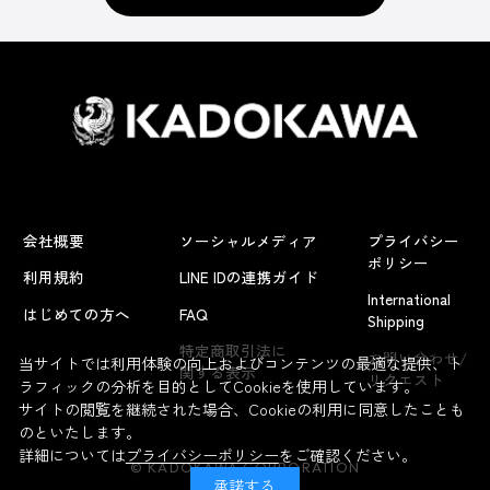
会社概要
ソーシャルメディア
プライバシー
ポリシー
利用規約
LINE IDの連携ガイド
International
はじめての方へ
FAQ
Shipping
よくあるお問い合わせ
特定商取引法に
お問い合わせ/
当サイトでは利用体験の向上およびコンテンツの最適な提供、ト
関する表示
リクエスト
ラフィックの分析を目的としてCookieを使用しています。
サイトの閲覧を継続された場合、Cookieの利用に同意したことも
のといたします。
詳細については
プライバシーポリシー
をご確認ください。
© KADOKAWA CORPORATION
承諾する