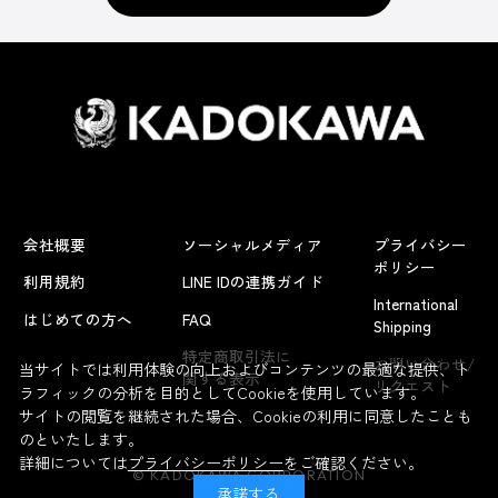
会社概要
ソーシャルメディア
プライバシー
ポリシー
利用規約
LINE IDの連携ガイド
International
はじめての方へ
FAQ
Shipping
よくあるお問い合わせ
特定商取引法に
お問い合わせ/
当サイトでは利用体験の向上およびコンテンツの最適な提供、ト
関する表示
リクエスト
ラフィックの分析を目的としてCookieを使用しています。
サイトの閲覧を継続された場合、Cookieの利用に同意したことも
のといたします。
詳細については
プライバシーポリシー
をご確認ください。
© KADOKAWA CORPORATION
承諾する