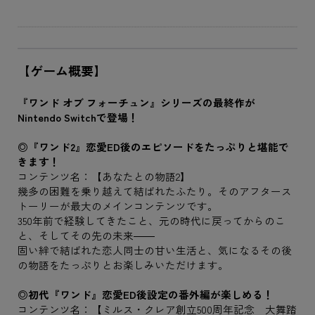
【ゲーム概要】
『ワンド オブ フォーチュン』シリーズの最終作が
Nintendo Switchで登場！
◎『ワンド2』恋愛ED後のエピソードをたっぷりと堪能で
きます！
コンテンツ名：【あなたとの物語2】
幾多の困難を乗り越えて結ばれたふたり。そのアフタース
トーリーが最大のメインコンテンツです。
350年前で経験してきたこと、元の時代に戻ってからのこ
と、そしてその先の未来――
固い絆で結ばれた恋人同士の甘い生活と、気になるその後
の物語をたっぷりとお楽しみいただけます。
◎初代『ワンド』恋愛ED後設定の番外編が楽しめる！
コンテンツ名：【ミルス・クレア創立500周年記念 大舞踏