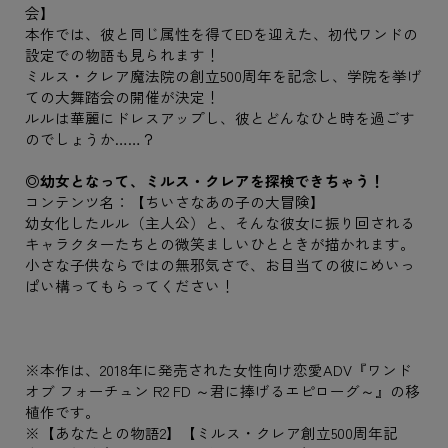
会】
本作では、彼と同じ属性を得てEDを迎えた、初代ワンドの
設定での物語も見られます！
ミルス・クレア魔法院の創立500周年を記念し、学院を挙げ
ての大舞踏会の開催が決定！
ルルは華麗にドレスアップし、彼とどんなひと時を過ごす
のでしょうか……？
◎幼女となって、ミルス・クレアを探検できちゃう！
コンテンツ名：【ちいさなあの子の大冒険】
幼女化したルル（主人公）と、そんな彼女に振り回される
キャラクターたちとの微笑ましいひとときが描かれます。
小さな子供ならではの無邪気さで、お目当ての彼にめいっ
ぱい構ってもらってください！
※本作は、2018年に発売された女性向け恋愛ADV『ワンド
オブ フォーチュン R2 FD ～君に捧げるエピローグ～』の移
植作です。
※【あなたとの物語2】【ミルス・クレア創立500周年記