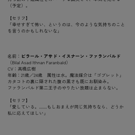
（予定）。
【セリフ】
「幸せすぎて怖い、というのは、今のような気持ちのこと
を言うのかもしれないな」
名前：
ビラール・アサド・イスナーン・ファランバルド
（Bilal Asad Ithnan Faranbald）
CV：高橋広樹
年齢：21歳／24歳 属性は水。魔法媒介は「ゴブレット」
カタコトの裏に隠された腹の黒さも既にお馴染み。
ファランバルド第二王子のやりたい放題は止まらない。
【セリフ】
「愛している。……もしおまえが同じ気持ちなら、どうか
私に応えてほしい」