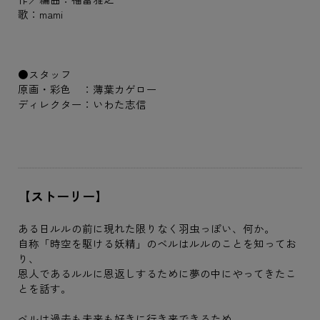
歌：mami
●スタッフ
原画・彩色 ：薄葉カゲロー
ディレクター：いわた志信
【ストーリー】
ある日ルルの前に現れた限りなく羽虫っぽい、何か。
自称「時空を駆ける妖精」のベルはルルのことを知ってお
り、
恩人であるルルに恩返しするために夢の中にやってきたこ
とを話す。
ベルは過去も未来も好きに行き来できるため、