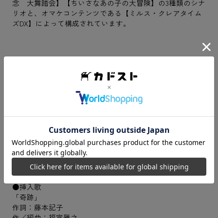
念 大舞踏会】【ちいさなあの子の大冒険】の3種類のシナ
リオと、オマケコンテンツである【ミルス・クレアタイム
ズDX】によって構成されています。
●OP主題歌
「プリズムタイム」
作詞／作曲：藤本記子
編曲：福富雅之
歌：Rita
●ED曲
「Cross my heart」
作詞：藤本記子
作曲／編曲：SigN
歌：Rita
●挿入歌
「奇跡」
作詞：藤本記子
作／編曲：福富雅之