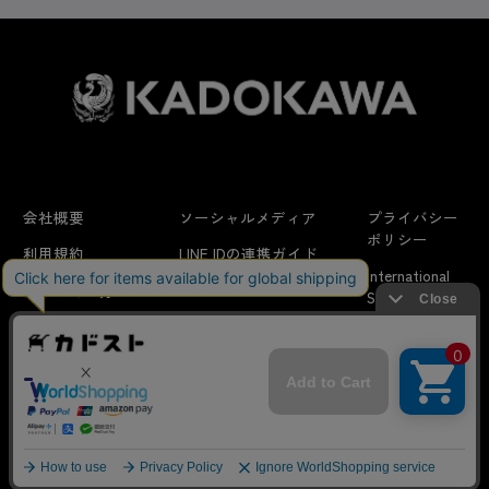
会社概要
ソーシャルメディア
プライバシー
ポリシー
利用規約
LINE IDの連携ガイド
International
はじめての方へ
FAQ
Shipping
よくあるお問い合わせ
特定商取引法に
お問い合わせ/
当サイトでは利用体験の向上およびコンテンツの最適な提供、ト
関する表示
リクエスト
ラフィックの分析を目的としてCookieを使用しています。
サイトの閲覧を継続された場合、Cookieの利用に同意したことも
のといたします。
詳細については
プライバシーポリシー
をご確認ください。
© KADOKAWA CORPORATION
承諾する