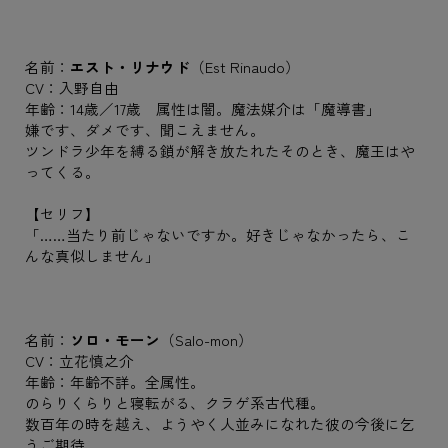
名前：
エスト・リナウド
（Est Rinaudo）
CV：入野自由
年齢：14歳／17歳 属性は闇。魔法媒介は「魔導書」
嫌です、ダメです、聞こえません。
ツンドラ少年を縛る鎖が解き放たれたそのとき、魔王はや
ってくる。
【セリフ】
「……当たり前じゃないですか。好きじゃなかったら、こ
んな真似しません」
名前：
ソロ・モーン
（Salo-mon）
CV：立花慎之介
年齢：年齢不詳。全属性。
のらりくらりと寝転がる、クラゲ系古代種。
数百年の時を越え、ようやく人並みになれた彼の今後に乞
うご期待。