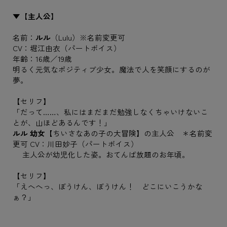
▼【主人公】
名前：
ルル
（Lulu）※名前変更可
CV：堀江由衣（パートボイス）
年齢：16歳／19歳
明るく元気なポジティブ少女。魔法で人を笑顔にするのが
夢。
【セリフ】
「だって……、私にはまだまだ勉強しなくちゃいけないこ
とが、山ほどあるんです！」
ルル 幼女
【ちいさなあの子の大冒険】の主人公 ＊名前変
更可 CV：川田妙子（パートボイス）
主人公が幼児化した姿。おてんば放題のお年頃。
【セリフ】
「えへへっ、ぼうけん、ぼうけん！ どこにいこうかな
ぁ？」