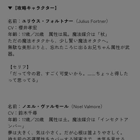
▼【攻略キャラクター】
名前：
ユリウス・フォルトナー
（Julius Fortner）
CV：櫻井孝宏
年齢：17歳／20歳 属性は風。魔法媒介は「杖」
ただの魔法オタクから、少し賢い魔法オタクへ。
無駄な美形ぶりと、忘れたころに出るお兄ちゃん属性が武
器。
【セリフ】
「だって今の君、すごく可愛いから。……ちょっと得した
って思ってる」
名前：
ノエル・ヴァルモール
（Noel Valmore）
CV：鈴木千尋
年齢：17歳／20歳 属性は土。魔法媒介は「インセクトア
ンバー」
夢は大きく、気は小さく。だが心根は誰よりやさしく。
持ち前の不運属性をカバーする誠実さで、本気を見せる