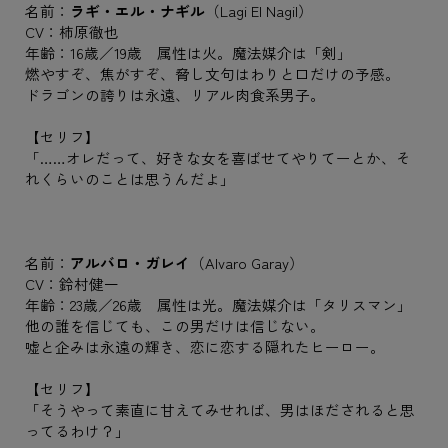
名前：
ラギ・エル・ナギル
（Lagi El Nagil）
CV：柿原徹也
年齢：16歳／19歳 属性は火。魔法媒介は「剣」
燃やすぞ、焦がすぞ、脅し文句はわりと口だけの予感。
ドラゴンの誇りは永遠、リアル肉食系男子。
【セリフ】
「……オレだって、好きな女を喜ばせてやりてーとか、そ
れくらいのことは思うんだよ」
名前：
アルバロ・ガレイ
（Alvaro Garay）
CV：鈴村健一
年齢：23歳／26歳 属性は光。魔法媒介は「タリスマン」
他の誰を信じても、この男だけは信じない。
嘘と企みは永遠の輝き、恋に恋する隠れたヒーロー。
【セリフ】
「そうやって素直に甘えてみせれば、男はほだされると思
ってるわけ？」