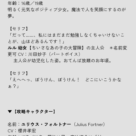
年齢：16歳／19歳
明るく元気なポジティブ少女。魔法で人を笑顔にするのが
夢。
【セリフ】
「だって……、私にはまだまだ勉強しなくちゃいけないこ
とが、山ほどあるんです！」
ルル 幼女
【ちいさなあの子の大冒険】の主人公 ＊名前変
更可 CV：川田妙子（パートボイス）
主人公が幼児化した姿。おてんば放題のお年頃。
【セリフ】
「えへへっ、ぼうけん、ぼうけん！ どこにいこうかな
ぁ？」
▼【攻略キャラクター】
名前：
ユリウス・フォルトナー
（Julius Fortner）
CV：櫻井孝宏