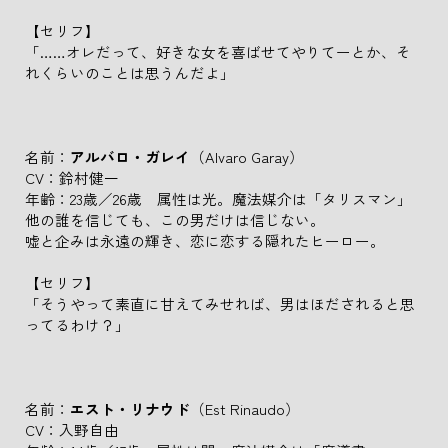
【セリフ】
「……オレだって、好きな女を喜ばせてやりてーとか、そ
れくらいのことは思うんだよ」
名前：
アルバロ・ガレイ
（Alvaro Garay）
CV：鈴村健一
年齢：23歳／26歳 属性は光。魔法媒介は「タリスマン」
他の誰を信じても、この男だけは信じない。
嘘と企みは永遠の輝き、恋に恋する隠れたヒーロー。
【セリフ】
「そうやって素直に甘えてみせれば、男はほだされると思
ってるわけ？」
名前：
エスト・リナウド
（Est Rinaudo）
CV：入野自由