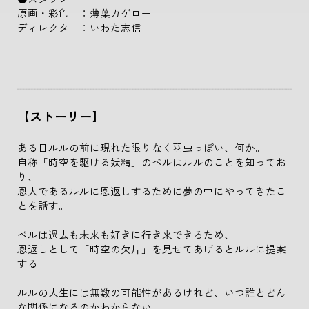
原画・彩色 ：薄葉カゲロー
ディレクター：いわた志信
【ストーリー】
ある日ルルの前に現れた限りなく羽虫っぽい、何か。
自称「時空を駆ける妖精」のベルはルルのことを知ってお
り、
恩人であるルルに恩返しするために夢の中にやってきたこ
とを話す。
ベルは過去も未来も好きに行き来できるため、
恩返しとして「時空の欠片」を見せてあげるとルルに提案
する
ルルの人生には無数の可能性があるけれど、いつ誰とどん
な関係になるのかわからない。