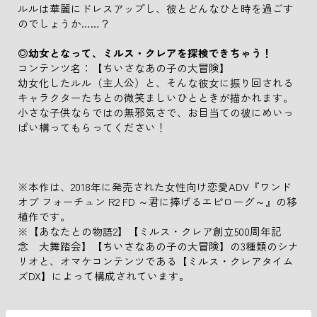
ルルは華麗にドレスアップし、彼とどんなひと時を過ごす
のでしょうか……？
◎幼女となって、ミルス・クレアを探検できちゃう！
コンテンツ名：【ちいさなあの子の大冒険】
幼女化したルル（主人公）と、そんな彼女に振り回される
キャラクターたちとの微笑ましいひとときが描かれます。
小さな子供ならではの無邪気さで、お目当ての彼にめいっ
ぱい構ってもらってください！
※本作は、2018年に発売された女性向け恋愛ADV『ワンド
オブ フォーチュン R2 FD ～君に捧げるエピローグ～』の移
植作です。
※【あなたとの物語2】【ミルス・クレア創立500周年記
念 大舞踏会】【ちいさなあの子の大冒険】の3種類のシナ
リオと、オマケコンテンツである【ミルス・クレアタイム
ズDX】によって構成されています。