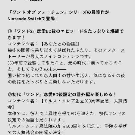
『ワンド オブ フォーチュン』シリーズの最終作が
Nintendo Switchで登場！
◎『ワンド2』恋愛ED後のエピソードをたっぷりと堪能で
きます！
コンテンツ名：【あなたとの物語2】
幾多の困難を乗り越えて結ばれたふたり。そのアフタース
トーリーが最大のメインコンテンツです。
350年前で経験してきたこと、元の時代に戻ってからのこ
と、そしてその先の未来――
固い絆で結ばれた恋人同士の甘い生活と、気になるその後
の物語をたっぷりとお楽しみいただけます。
◎初代『ワンド』恋愛ED後設定の番外編が楽しめる！
コンテンツ名：【ミルス・クレア創立500周年記念 大舞踏
会】
本作では、彼と同じ属性を得てEDを迎えた、初代ワンドの
設定での物語も見られます！
ミルス・クレア魔法院の創立500周年を記念し、学院を挙げ
ての大舞踏会の開催が決定！