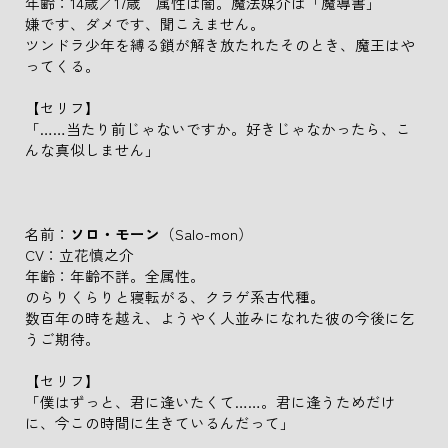
年齢：14歳／17歳 属性は闇。魔法媒介は「魔導書」
嫌です、ダメです、聞こえません。
ツンドラ少年を縛る鎖が解き放たれたそのとき、魔王はや
ってくる。
【セリフ】
「……当たり前じゃないですか。好きじゃなかったら、こ
んな真似しません」
名前：
ソロ・モーン
（Salo-mon）
CV：立花慎之介
年齢：年齢不詳。全属性。
のらりくらりと寝転がる、クラゲ系古代種。
数百年の時を越え、ようやく人並みになれた彼の今後に乞
うご期待。
【セリフ】
「僕はずっと、君に逢いたくて……。君に逢うためだけ
に、今この時間に生きているんだって」