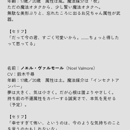
年齢：17歳／20歳 属性は風。魔法媒介は「杖」
ただの魔法オタクから、少し賢い魔法オタクへ。
無駄な美形ぶりと、忘れたころに出るお兄ちゃん属性が武
器。
【セリフ】
「だって今の君、すごく可愛いから。……ちょっと得した
って思ってる」
名前：
ノエル・ヴァルモール
（Noel Valmore）
CV：鈴木千尋
年齢：17歳／20歳 属性は土。魔法媒介は「インセクトア
ンバー」
夢は大きく、気は小さく。だが心根は誰よりやさしく。
持ち前の不運属性をカバーする誠実さで、本気を見せる
（予定）。
【セリフ】
「幸せすぎて怖い、というのは、今のような気持ちのこと
を言うのかもしれないな」