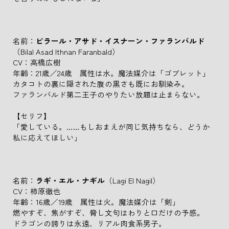
名前：
ビラール・アサド・イスナーン・ファランバルド
（Bilal Asad Ithnan Faranbald）
CV：高橋広樹
年齢：21歳／24歳 属性は水。魔法媒介は「ゴブレット」
カタコトの裏に隠された腹の黒さも既にお馴染み。
ファランバルド第二王子のやりたい放題は止まらない。
【セリフ】
「愛している。……もしおまえが同じ気持ちなら、どうか
私に応えてほしい」
名前：
ラギ・エル・ナギル
（Lagi El Nagil）
CV：柿原徹也
年齢：16歳／19歳 属性は火。魔法媒介は「剣」
燃やすぞ、焦がすぞ、脅し文句はわりと口だけの予感。
ドラゴンの誇りは永遠、リアル肉食系男子。