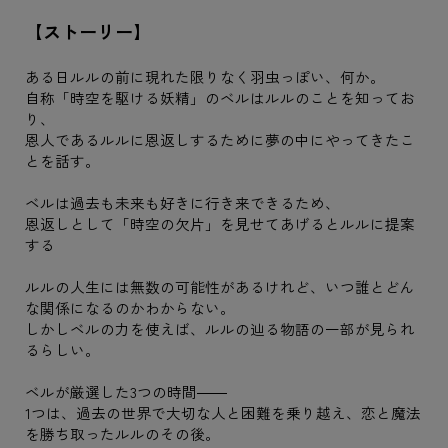
【ストーリー】
ある日ルルの前に現れた限りなく羽虫っぽい、何か。
自称「時空を駆ける妖精」のベルはルルのことを知ってお
り、
恩人であるルルに恩返しするために夢の中にやってきたこ
とを話す。
ベルは過去も未来も好きに行き来できるため、
恩返しとして「時空の欠片」を見せてあげるとルルに提案
する
ルルの人生には無数の可能性があるけれど、いつ誰とどん
な関係になるのかわからない。
しかしベルの力を使えば、ルルの辿る物語の一部が見られ
るらしい。
ベルが厳選した3つの時間――
1つは、過去の世界で大切な人と困難を乗り越え、恋と魔法
を勝ち取ったルルのその後。