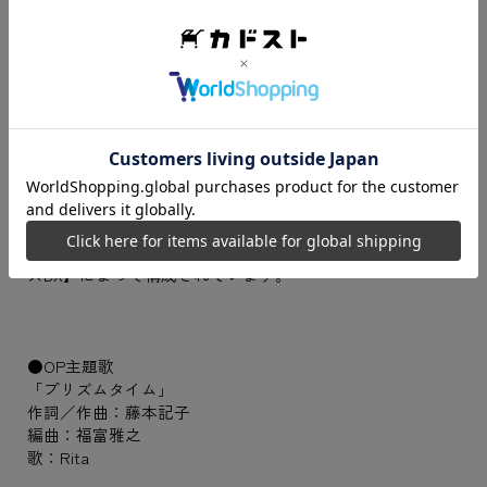
キャラクターたちとの微笑ましいひとときが描かれます。
小さな子供ならではの無邪気さで、お目当ての彼にめいっ
ぱい構ってもらってください！
※本作は、2018年に発売された女性向け恋愛ADV『ワンド
オブ フォーチュン R2 FD ～君に捧げるエピローグ～』の移
植作です。
※【あなたとの物語2】【ミルス・クレア創立500周年記
念 大舞踏会】【ちいさなあの子の大冒険】の3種類のシナ
リオと、オマケコンテンツである【ミルス・クレアタイム
ズDX】によって構成されています。
●OP主題歌
「プリズムタイム」
作詞／作曲：藤本記子
編曲：福富雅之
歌：Rita