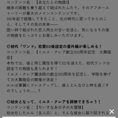
コンテンツ名：【あなたとの物語2】
幾多の困難を乗り越えて結ばれたふたり。そのアフタース
トーリーが最大のメインコンテンツです。
350年前で経験してきたこと、元の時代に戻ってからのこ
と、そしてその先の未来――
固い絆で結ばれた恋人同士の甘い生活と、気になるその後
の物語をたっぷりとお楽しみいただけます。
◎初代『ワンド』恋愛ED後設定の番外編が楽しめる！
コンテンツ名：【ミルス・クレア創立500周年記念 大舞踏
会】
本作では、彼と同じ属性を得てEDを迎えた、初代ワンドの
設定での物語も見られます！
ミルス・クレア魔法院の創立500周年を記念し、学院を挙げ
ての大舞踏会の開催が決定！
ルルは華麗にドレスアップし、彼とどんなひと時を過ごす
のでしょうか……？
◎幼女となって、ミルス・クレアを探検できちゃう！
コンテンツ名：【ちいさなあの子の大冒険】
幼女化したルル（主人公）と、そんな彼女に振り回される