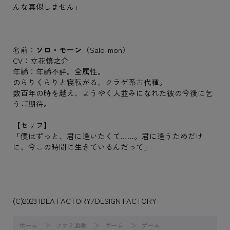
んな真似しません」
名前：
ソロ・モーン
（Salo-mon）
CV：立花慎之介
年齢：年齢不詳。全属性。
のらりくらりと寝転がる、クラゲ系古代種。
数百年の時を越え、ようやく人並みになれた彼の今後に乞
うご期待。
【セリフ】
「僕はずっと、君に逢いたくて……。君に逢うためだけ
に、今この時間に生きているんだって」
(C)2023 IDEA FACTORY/DESIGN FACTORY
ホーム
ファミ通販
ゲーム
ゲーム