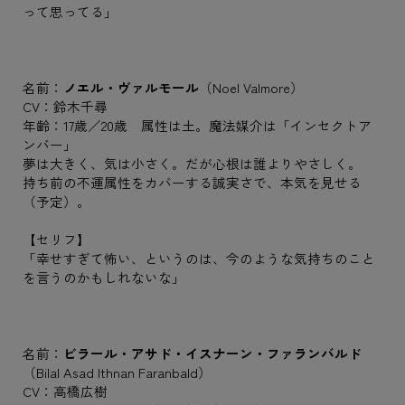
って思ってる」
名前：
ノエル・ヴァルモール
（Noel Valmore）
CV：鈴木千尋
年齢：17歳／20歳 属性は土。魔法媒介は「インセクトア
ンバー」
夢は大きく、気は小さく。だが心根は誰よりやさしく。
持ち前の不運属性をカバーする誠実さで、本気を見せる
（予定）。
【セリフ】
「幸せすぎて怖い、というのは、今のような気持ちのこと
を言うのかもしれないな」
名前：
ビラール・アサド・イスナーン・ファランバルド
（Bilal Asad Ithnan Faranbald）
CV：高橋広樹