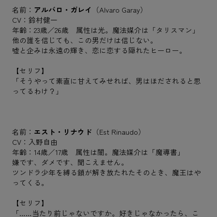
名前：
アルバロ・ガレイ
（Alvaro Garay）
CV：鈴村健一
年齢：23歳／26歳 属性は光。魔法媒介は「タリスマン」
他の誰を信じても、この男だけは信じない。
嘘と企みは永遠の輝き、恋に恋する隠れたヒーロー。
【セリフ】
「そうやって素直に甘えてみせれば、男はほだされると思
ってるわけ？」
名前：
エスト・リナウド
（Est Rinaudo）
CV：入野自由
年齢：14歳／17歳 属性は闇。魔法媒介は「魔導書」
嫌です、ダメです、聞こえません。
ツンドラ少年を縛る鎖が解き放たれたそのとき、魔王はや
ってくる。
【セリフ】
「……当たり前じゃないですか。好きじゃなかったら、こ