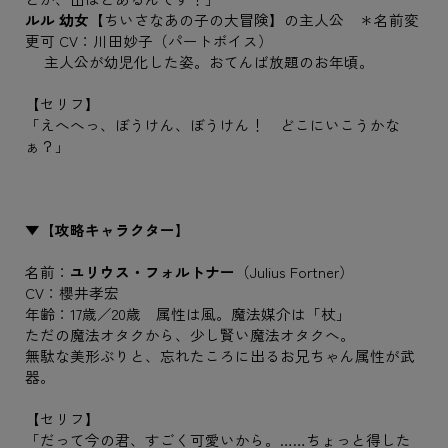
ルル 幼女
【ちいさなあの子の大冒険】の主人公 ＊名前変
更可 CV：川田妙子（パートボイス）
主人公が幼児化した姿。おてんば放題のお年頃。
【セリフ】
「えへへっ、ぼうけん、ぼうけん！ どこにいこうかな
ぁ？」
▼【攻略キャラクター】
名前：
ユリウス・フォルトナー
（Julius Fortner）
CV：櫻井孝宏
年齢：17歳／20歳 属性は風。魔法媒介は「杖」
ただの魔法オタクから、少し賢い魔法オタクへ。
無駄な美形ぶりと、忘れたころに出るお兄ちゃん属性が武
器。
【セリフ】
「だって今の君、すごく可愛いから。……ちょっと得した