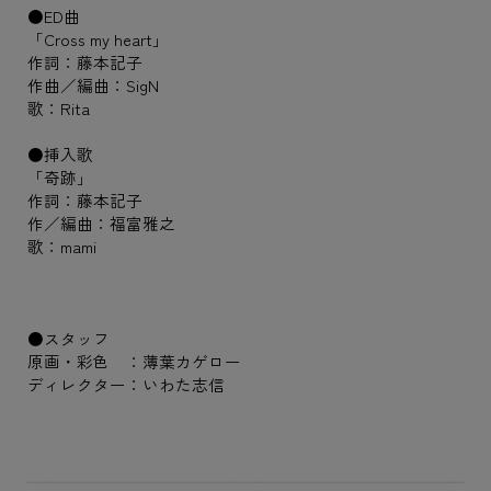
●ED曲
「Cross my heart」
作詞：藤本記子
作曲／編曲：SigN
歌：Rita
●挿入歌
「奇跡」
作詞：藤本記子
作／編曲：福富雅之
歌：mami
●スタッフ
原画・彩色 ：薄葉カゲロー
ディレクター：いわた志信