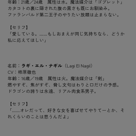
年齢：21歳／24歳 属性は水。魔法媒介は「ゴブレット」
カタコトの裏に隠された腹の黒さも既にお馴染み。
ファランバルド第二王子のやりたい放題は止まらない。
【セリフ】
「愛している。……もしおまえが同じ気持ちなら、どうか
私に応えてほしい」
名前：
ラギ・エル・ナギル
（Lagi El Nagil）
CV：柿原徹也
年齢：16歳／19歳 属性は火。魔法媒介は「剣」
燃やすぞ、焦がすぞ、脅し文句はわりと口だけの予感。
ドラゴンの誇りは永遠、リアル肉食系男子。
【セリフ】
「……オレだって、好きな女を喜ばせてやりてーとか、そ
れくらいのことは思うんだよ」