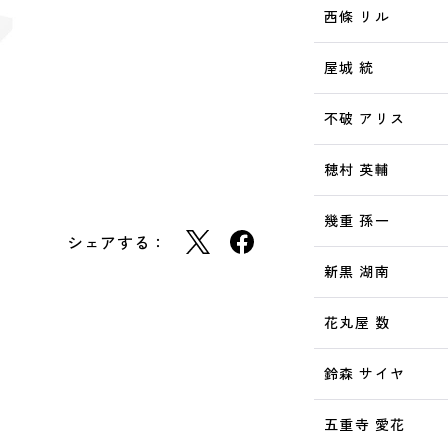
西條 リル
屋城 統
不破 アリス
穂村 英輔
幾重 孫一
シェアする：
新黒 湖南
花丸屋 数
鈴森 サイヤ
五重寺 愛花