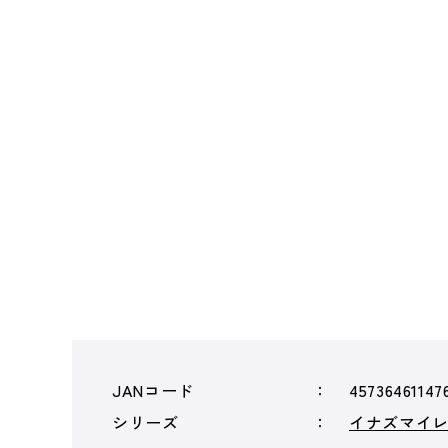
JANコード
45736461147
シリーズ
イナズマイ