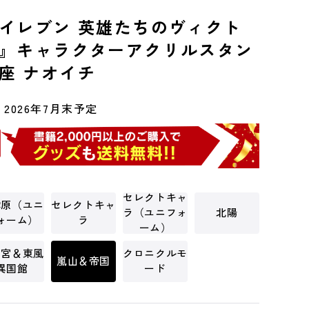
イレブン 英雄たちのヴィクト
』キャラクターアクリルスタン
 安座 ナオイチ
2026年7月末予定
セレクトキャ
雲原（ユニ
セレクトキャ
ラ（ユニフォ
北陽
ォーム）
ラ
ーム）
ノ宮＆東風
クロニクルモ
嵐山＆帝国
異国館
ード