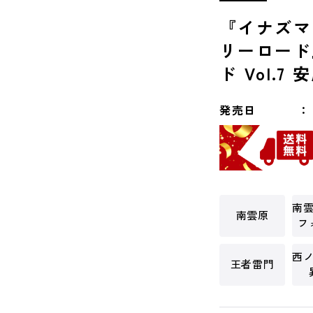
『イナズマ
リーロード
ド Vol.7
発売日
南
南雲原
フ
西
王者雷門