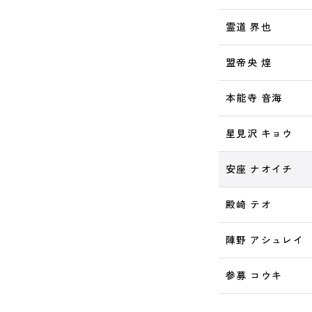
霊道 界也
盟帝央 煌
本能寺 音海
星見沢 キョウ
安座 ナオイチ
殿崎 テオ
陣野 アシュレイ
参募 コウキ