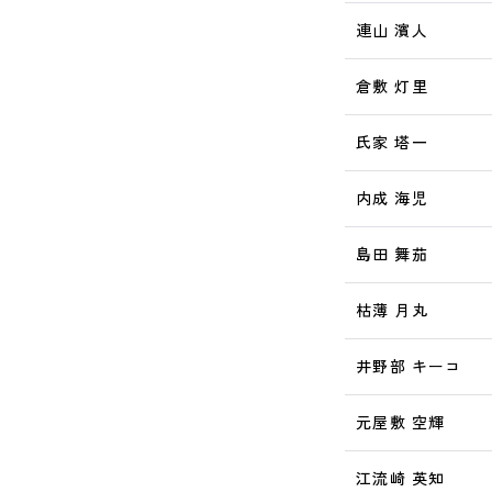
連山 濱人
倉敷 灯里
氏家 塔一
内成 海児
島田 舞茄
枯薄 月丸
井野部 キーコ
元屋敷 空輝
江流崎 英知