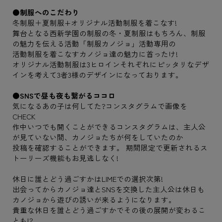
●制服へのこだわり
冬制服＋夏制服+オリジナル活動制服を着こなす!
舞台となる西新学園の制服の冬・夏制服はもちろん、制服
の魅力を伝える活動「制服カノジョ」活動専用の
活動制服を着こなすカノジョ達の魅力に首ったけ!
オリジナル活動制服は3ヒロインそれぞれにピッタリなデザ
インを考えて3者3様のデザインになっております。
●SNSで昼も夜も繋がるココロ
気になるあの子は何してた?コンスタグラムで画像を
CHECK
作中いつでも開くことができるコンスタグラムは、主人公
が見ていない間、カノジョたちが何をしていたのか
投稿を確認することができます。 期間限定で更新されるス
トーリーズ機能もお見逃しなく!
休日に誰とどう過ごすかはLIMEでの選択次第!
出会ってからカノジョ達とSNSを交換した主人公は休日も
カノジョから遊びの誘いが来るようになります。
貴重な休日を誰とどう過ごすかでその後の展開が変わるこ
とも!?