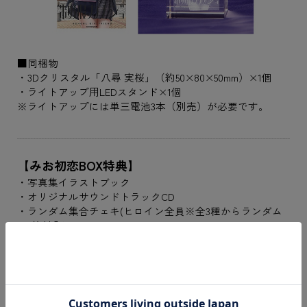
■同梱物
・3Dクリスタル「八尋 実桜」（約50×80×50mm）×1個
・ライトアップ用LEDスタンド×1個
※ライトアップには単三電池3本（別売）が必要です。
【みお初恋BOX特典】
・写真集イラストブック
・オリジナルサウンドトラックCD
・ランダム集合チェキ(ヒロイン全員※全3種からランダム
で1枚封入)
・スクールバッグ風ポーチ
・B2タペストリー(八尋 実桜)
・BIGアクリルスタンド(八尋 実桜)
・主題歌&キャラソンミニアルバムCD
・録り下ろしドラマCD(八尋 実桜)