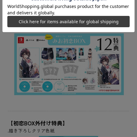
・ミニキャラ＆ストラップアクリルキーホルダー(八尋 実
桜)
・ランダムカノジョチェキ(八尋 実桜 ※全3種からランダム
で1枚封入)
・Lyceeプロモカード(八尋 実桜)
【初恋BOX外付け特典】
.描き下ろしクリア色紙