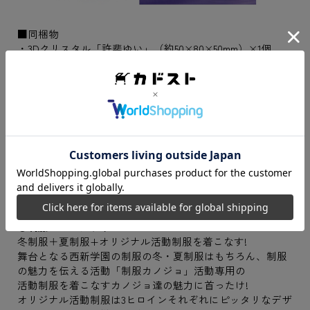
■同梱物
・3Dクリスタル「許斐ゆい」（約50×80×50mm）×1個
・ライトアップ用LEDスタンド×1個
※ライトアップには単三電池3本（別売）が必要です。
【ゲーム紹介】
制服カノジョーーセイカノは、スマホでSNSを使いこなす
カノジョ達と仲良くなって、デートが出来るゲームです。
学園ではもちろん、登下校中や休日もカノジョとコミュニ
ケーションを取ることができます。
●制服へのこだわり
冬制服＋夏制服+オリジナル活動制服を着こなす!
舞台となる西新学園の制服の冬・夏制服はもちろん、制服
の魅力を伝える活動「制服カノジョ」活動専用の
活動制服を着こなすカノジョ達の魅力に首ったけ!
オリジナル活動制服は3ヒロインそれぞれにピッタリなデザ