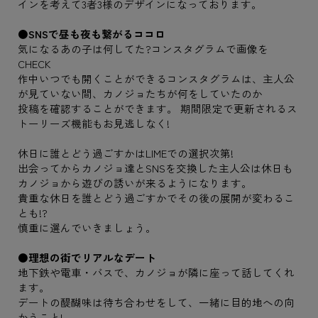
インを考えて3者3様のデザインになっております。
●SNSで昼も夜も繋がるココロ
気になるあの子は何してた?コンスタグラムで画像を
CHECK
作中いつでも開くことができるコンスタグラムは、主人公
が見ていない間、カノジョたちが何をしていたのか
投稿を確認することができます。 期間限定で更新されるス
トーリーズ機能もお見逃しなく!
休日に誰とどう過ごすかはLIMEでの選択次第!
出会ってからカノジョ達とSNSを交換した主人公は休日も
カノジョから遊びの誘いが来るようになります。
貴重な休日を誰とどう過ごすかでその後の展開が変わるこ
とも!?
慎重に選んでいきましょう。
●理想の街でリアルなデート
地下鉄や電車・バスで、カノジョが隣に座って話してくれ
ます。
デートの醍醐味は待ち合わせをして、一緒に目的地への向
かうこと!