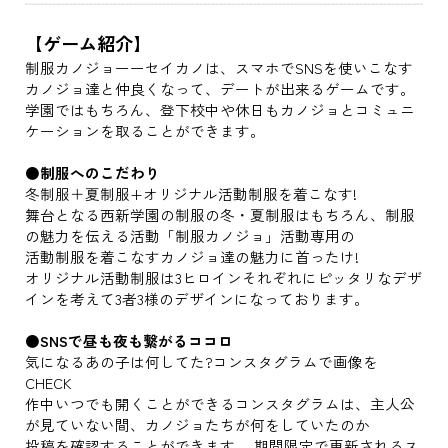
【ゲーム紹介】
制服カノジョーーセイカノは、スマホでSNSを使いこなす
カノジョ達と仲良くなって、デートが出来るゲームです。
学園ではもちろん、登下校中や休日もカノジョとコミュニ
ケーションを取ることができます。
●制服へのこだわり
冬制服＋夏制服+オリジナル活動制服を着こなす!
舞台となる西新学園の制服の冬・夏制服はもちろん、制服
の魅力を伝える活動「制服カノジョ」活動専用の
活動制服を着こなすカノジョ達の魅力に首ったけ!
オリジナル活動制服は3ヒロインそれぞれにピッタリなデザ
インを考えて3者3様のデザインになっております。
●SNSで昼も夜も繋がるココロ
気になるあの子は何してた?コンスタグラムで画像を
CHECK
作中いつでも開くことができるコンスタグラムは、主人公
が見ていない間、カノジョたちが何をしていたのか
投稿を確認することができます。 期間限定で更新されるス