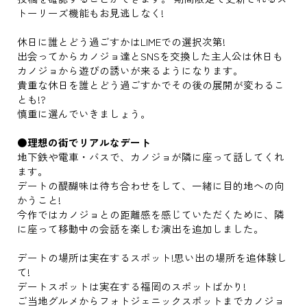
トーリーズ機能もお見逃しなく!
休日に誰とどう過ごすかはLIMEでの選択次第!
出会ってからカノジョ達とSNSを交換した主人公は休日も
カノジョから遊びの誘いが来るようになります。
貴重な休日を誰とどう過ごすかでその後の展開が変わるこ
とも!?
慎重に選んでいきましょう。
●理想の街でリアルなデート
地下鉄や電車・バスで、カノジョが隣に座って話してくれ
ます。
デートの醍醐味は待ち合わせをして、一緒に目的地への向
かうこと!
今作ではカノジョとの距離感を感じていただくために、隣
に座って移動中の会話を楽しむ演出を追加しました。
デートの場所は実在するスポット!思い出の場所を追体験し
て!
デートスポットは実在する福岡のスポットばかり!
ご当地グルメからフォトジェニックスポットまでカノジョ