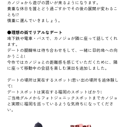
カノジョから遊びの誘いが来るようになります。
貴重な休日を誰とどう過ごすかでその後の展開が変わるこ
とも!?
慎重に選んでいきましょう。
●理想の街でリアルなデート
地下鉄や電車・バスで、カノジョが隣に座って話してくれ
ます。
デートの醍醐味は待ち合わせをして、一緒に目的地への向
かうこと!
今作ではカノジョとの距離感を感じていただくために、隣
に座って移動中の会話を楽しむ演出を追加しました。
デートの場所は実在するスポット!思い出の場所を追体験し
て!
デートスポットは実在する福岡のスポットばかり!
ご当地グルメからフォトジェニックスポットまでカノジョ
と実際に福岡を巡っているような気持ちになってくださ
い。