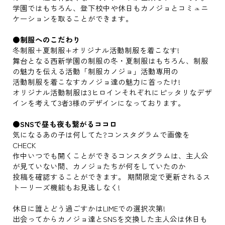
学園ではもちろん、登下校中や休日もカノジョとコミュニ
ケーションを取ることができます。
●制服へのこだわり
冬制服＋夏制服+オリジナル活動制服を着こなす!
舞台となる西新学園の制服の冬・夏制服はもちろん、制服
の魅力を伝える活動「制服カノジョ」活動専用の
活動制服を着こなすカノジョ達の魅力に首ったけ!
オリジナル活動制服は3ヒロインそれぞれにピッタリなデザ
インを考えて3者3様のデザインになっております。
●SNSで昼も夜も繋がるココロ
気になるあの子は何してた?コンスタグラムで画像を
CHECK
作中いつでも開くことができるコンスタグラムは、主人公
が見ていない間、カノジョたちが何をしていたのか
投稿を確認することができます。 期間限定で更新されるス
トーリーズ機能もお見逃しなく!
休日に誰とどう過ごすかはLIMEでの選択次第!
出会ってからカノジョ達とSNSを交換した主人公は休日も