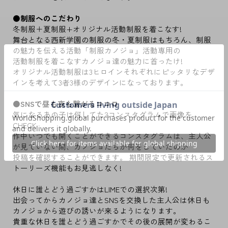
●制服へのこだわり
冬制服＋夏制服+オリジナル活動制服を着こなす!
舞台となる西新学園の制服の冬・夏制服はもちろん、制服
の魅力を伝える活動「制服カノジョ」活動専用の
活動制服を着こなすカノジョ達の魅力に首ったけ!
オリジナル活動制服は3ヒロインそれぞれにピッタリなデザ
インを考えて3者3様のデザインになっております。
●SNSで昼も夜も繋がるココロ
気になるあの子は何してた?コンスタグラムで画像を
CHECK
作中いつでも開くことができるコンスタグラムは、主人公
が見ていない間、カノジョたちが何をしていたのか
投稿を確認することができます。 期間限定で更新されるス
トーリーズ機能もお見逃しなく!
休日に誰とどう過ごすかはLIMEでの選択次第!
出会ってからカノジョ達とSNSを交換した主人公は休日も
カノジョから遊びの誘いが来るようになります。
貴重な休日を誰とどう過ごすかでその後の展開が変わるこ